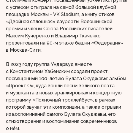
Столичный концерт, посвящённый 30-летию, группа
с успехом отыграла на самой большой клубной
площадке Москвы - VK Stadium, а книгу стихов
«Двойная сплошная» лауреаты Волошинской
премии и члены Союза Российских писателей
Максим Кучеренко и Владимир Ткаченко
презентовали на 90-м этаже башни «Федерация»
в Москва-Сити.
В 2023 году группа Ундервуд вместе
с Константином Хабенским создали проект,
посвященный 100-летию Булата Окуджавы: альбом
«Проект О», куда вошли песни великого поэта
и музыканта в новых аранжировках и концертную
программу «Полночный троллейбус», в рамках
которой звучат эти композиции, а также отрывки
из воспоминаний самого Булата Окуджавы, его
стихотворения и воспоминания современников
о нём.