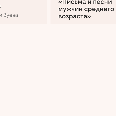
«Письма и песни
а
мужчин среднего
и Зуева
возраста»
нтервью для газеты Metro