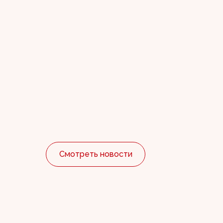
«Это су
«Интуи
В программе 10
идёт в Москве 
17.03.2026
Смотреть новости