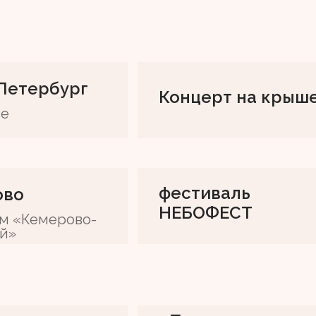
Петербург
Концерт на крыш
ce
фестиваль
ово
НЕБОФЕСТ
м «Кемерово-
й»