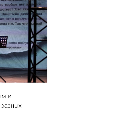
ым и
 разных