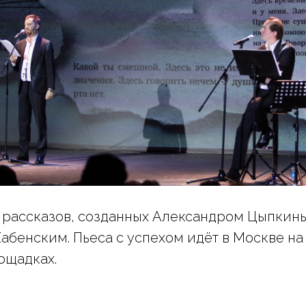
 рассказов, созданных Александром Цыпкин
абенским. Пьеса с успехом идёт в Москве на
ощадках.